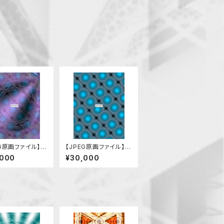
EG原画ファイル】混
【JPEG原画ファイル】混
中の安穏
沌
,000
¥30,000