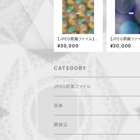
【JPEG原画ファイル】昇
【JPEG原画ファ
華
天使の苦悩（葛藤
¥30,000
¥30,000
CATEGORY
JPEG原画ファイル
音楽
額装込