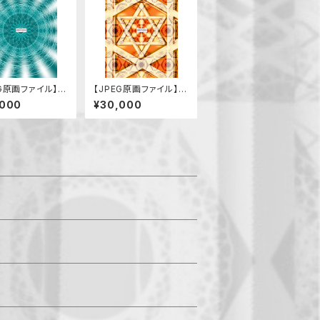
EG原画ファイル】リ
【JPEG原画ファイル】感
ス（緊張を解く）
謝
,000
¥30,000