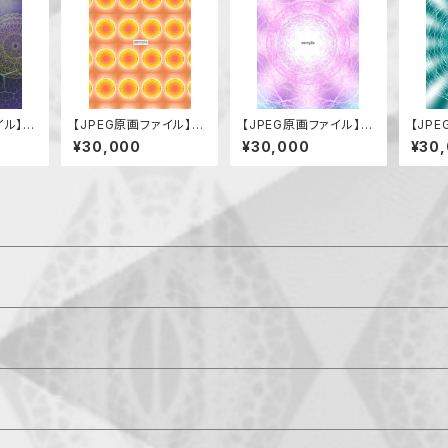
イル】堕
【JPEG原画ファイル】温
【JPEG原画ファイル】聖
【JP
）
和
母マリア
ラック
¥30,000
¥30,000
¥30