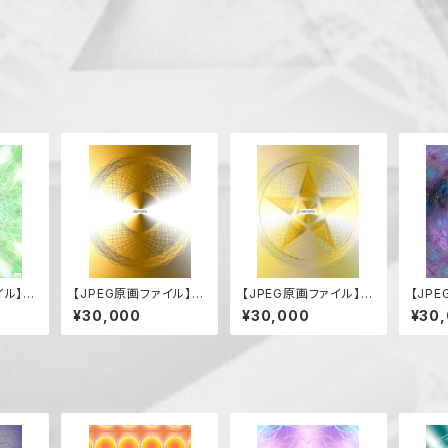
イル】サ
【JPEG原画ファイル】到
【JPEG原画ファイル】希
【JP
来
望の到来
沌の
¥30,000
¥30,000
¥30