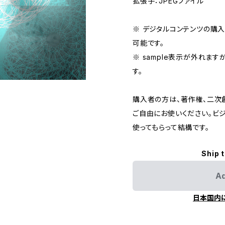
拡張子：JPEGファイル
※ デジタルコンテンツの購
可能です。
※ sample表示が外れます
す。
購入者の方は、著作権、二次
ご自由にお使いください。ビ
使ってもらって結構です。
Ship 
Ad
日本国内