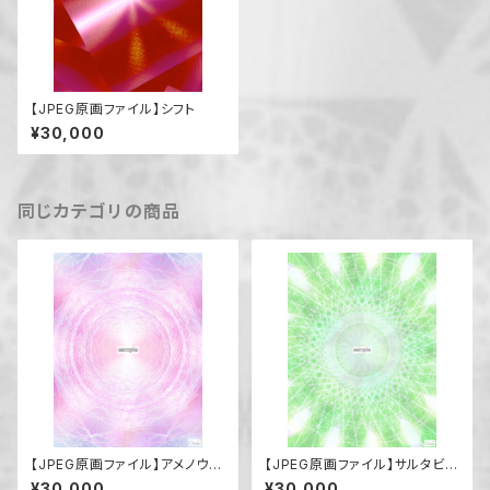
【JPEG原画ファイル】シフト
¥30,000
同じカテゴリの商品
【JPEG原画ファイル】アメノウズ
【JPEG原画ファイル】サルタビコ
メノミコト
ノカミ
¥30,000
¥30,000