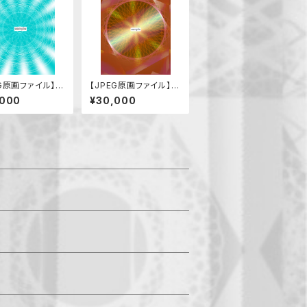
EG原画ファイル】安
【JPEG原画ファイル】治
調和、新境地）
癒
,000
¥30,000