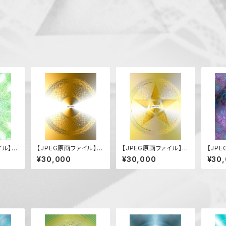
イル】サ
【JPEG原画ファイル】到
【JPEG原画ファイル】希
【JP
来
望の到来
沌の
¥30,000
¥30,000
¥30