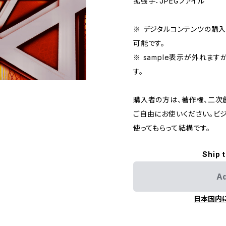
拡張子：JPEGファイル
※ デジタルコンテンツの購
可能です。
※ sample表示が外れます
す。
購入者の方は、著作権、二次
ご自由にお使いください。ビ
使ってもらって結構です。
Ship 
Ad
日本国内