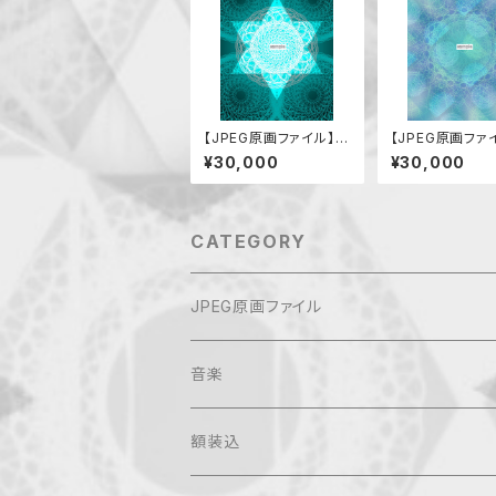
【JPEG原画ファイル】ま
【JPEG原画ファ
もる
神
¥30,000
¥30,000
CATEGORY
JPEG原画ファイル
音楽
額装込