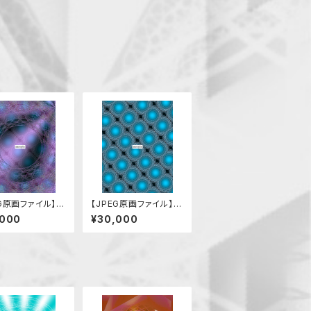
EG原画ファイル】混
【JPEG原画ファイル】混
中の安穏
沌
,000
¥30,000