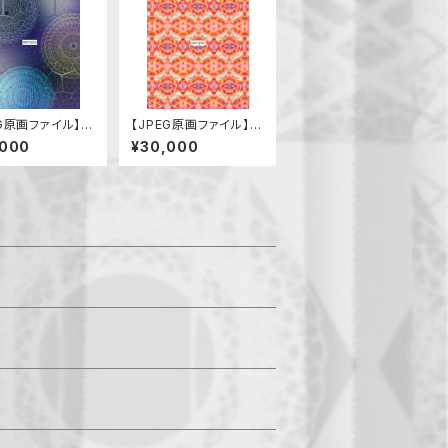
EG原画ファイル】堕
【JPEG原画ファイル】魔
苦悩（葛藤）
除け（六芒星と目）
,000
¥30,000