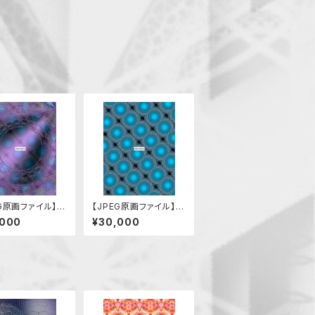
EG原画ファイル】混
【JPEG原画ファイル】混
中の安穏
沌
,000
¥30,000