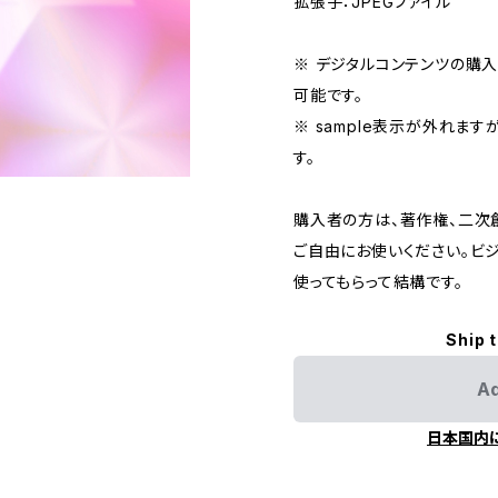
拡張子：JPEGファイル
※ デジタルコンテンツの購
可能です。
※ sample表示が外れます
す。
購入者の方は、著作権、二次
ご自由にお使いください。ビ
使ってもらって結構です。
Ship 
Ad
日本国内