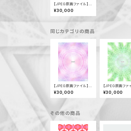
【JPEG原画ファイル】思
いやり
¥30,000
同じカテゴリの商品
【JPEG原画ファイル】ア
【JPEG原画ファ
メノウズメノミコト
ルタビコノカミ
¥30,000
¥30,000
その他の商品