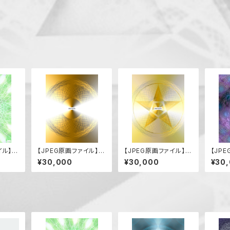
イル】サ
【JPEG原画ファイル】到
【JPEG原画ファイル】希
【JP
来
望の到来
沌の
¥30,000
¥30,000
¥30