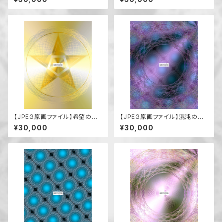
【JPEG原画ファイル】希望の到
【JPEG原画ファイル】混沌の中
来
の安穏
¥30,000
¥30,000