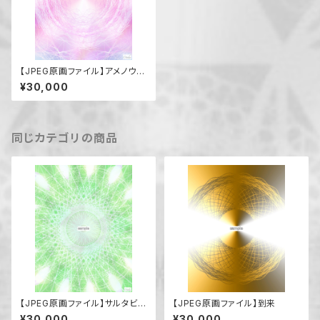
【JPEG原画ファイル】アメノウズ
メノミコト
¥30,000
同じカテゴリの商品
【JPEG原画ファイル】サルタビコ
【JPEG原画ファイル】到来
ノカミ
¥30,000
¥30,000