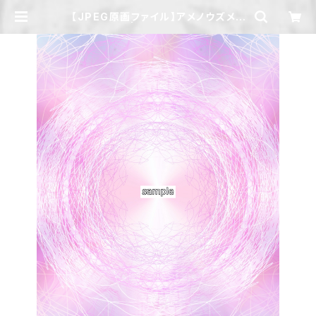
【JPEG原画ファイル】アメノウズメノ
ミコト | Atelier Otoha