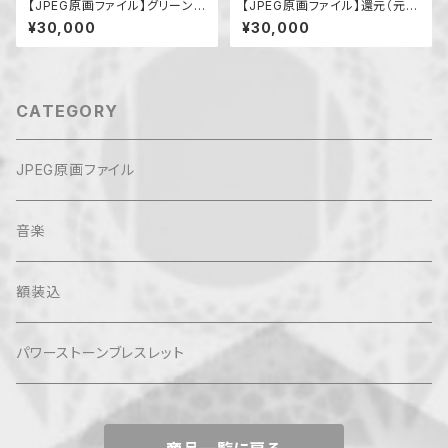
【JPEG原画ファイル】グリーンフ
【JPEG原画ファイル】還元（元の
ローライト
状態に戻す）
¥30,000
¥30,000
CATEGORY
JPEG原画ファイル
音楽
額装込
パワーストーンブレスレット